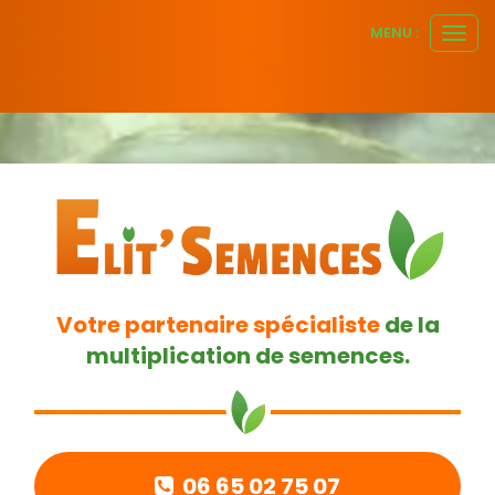
Panneau de gestion des cookies
MENU :
Ouvr
le
men
Votre partenaire spécialiste
de la
multiplication de semences.
06 65 02 75 07